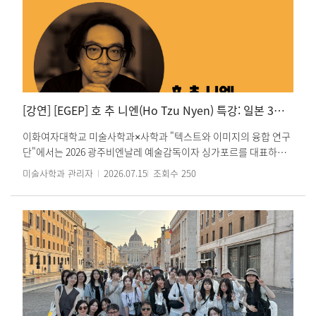
에서 더욱 뜻깊은 소식입니다. 학우 여러분의 많은 관심과 축하 부탁
드립니다.
[강연] [EGEP] 호 추 니엔(Ho Tzu Nyen) 특강: 일본 3부작: 미술, 역사, 그리고 이미지의 정치학
이화여자대학교 미술사학과×사학과 "텍스트와 이미지의 융합 연구
단"에서는 2026 광주비엔날레 예술감독이자 싱가포르를 대표하는
현대 미술가 호 추 니엔(Ho Tzu Nyen)을 모시고 특별강연을 개최합
미술사학과 관리자
2026.07.15
조회수
250
니다. 이번 강연에서는 작가의 대표 연작 『일본 3부작 The Japan
Trilogy』(2019–2021)을 중심으로, 일본의 근대성과 제국주의, 동
남아시아의 역사를 영상, VR, 애니메이션 등 다양한 매체를 통해 어
떻게 재해석해 왔는지 소개합니다. 또한 역사적 아카이브와 신화, 디
지털 기술을 결합하여 역사와 기억을 새롭게 사유하는 그의 작업 방
식과 예술적 실천을 살펴볼 예정입니다. 제목 : 일본 3부작: 미술, 역
사, 그리고 이미지의 정치학 (The Japan Trilogy: Art, History, and
the Politics of Images) 일시 : 2026년 7월 24일(금) 오후 3시 장소 :
학관 108호 학생 및 연구자 여러분의 많은 관심과 참여 부탁드립니