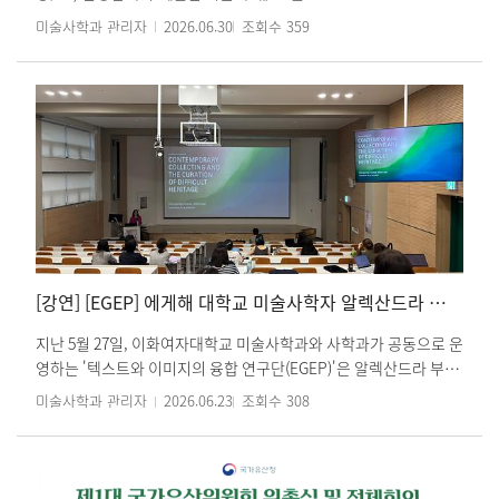
해외 탐방을 통해 학생들은 미술사에 대한 이해를 높이는 것은 물론,
CURATION 코너에 로 소개되었습니다. * 온라인 링크 : 그림 곁에서
미술사학과 관리자
2026.06.30
조회수
359
시대와 장르를 아우르는 다양한 예술 작품을 직접 경험하며 연구의
시간을 읽는 사람성남큐브미술관 박은경 큐레이터 Insight - 월간미
시야를 넓히는 소중한 기회를 가졌습니다. 또한 참가 학생들은 현장
술세계
중심의 학습을 통해 작품과 공간, 역사적 맥락을 유기적으로 이해하
고, 앞으로의 연구와 학업에 필요한 안목과 문제의식을 한층 더 발전
시킬 수 있었습니다.
[강연] [EGEP] 에게해 대학교 미술사학자 알렉산드라 부니아(Alexandra Bounia) 교수 특강: 박물관 컬렉팅, 그리고 불편한 유산
지난 5월 27일, 이화여자대학교 미술사학과와 사학과가 공동으로 운
영하는 '텍스트와 이미지의 융합 연구단(EGEP)'은 알렉산드라 부니
아 에게해대학교 박물관학 교수를 초청해 특강을 진행했습니다. 알
미술사학과 관리자
2026.06.23
조회수
308
렉산드라 부니아는 을 주제로 특강을 진행했습니다. 이날 강연자는
박물관이 동시대의 기억과 경험을 어떻게 수집하고 재현해야 하는
가를 다루었습니다. 박물관이 단순히 유물을 보존하는 기관이 아니
라, 사회적 기억을 기록하고 구성하는 장소인 점을 강조했습니다. 특