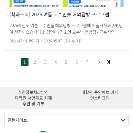
다.
[학과소식] 2026 여름 교수인솔 해외탐방 프로그램
2026학년도 여름 교수인솔 해외탐방 프로그램에 미술사학과 2개 팀
이 선정되었습니다 1. 김연미/김소연 교수님 연합팀 - 규슈지역 미술
탐방 2. 최종철/남종국(사학) 교수님 연합팀 - 이태리 미술 탐방 (로
미술사학과 관리자
2026.05.07
조회수
719
마, 피렌체, 시에나, 베니스 (비엔날레 포함)) 미술사학과 대학원생
20여명이 참여합니다. 참가자들에게는 200만원의 지원금이 수여됩
니다. 학생 여러분들의 많은 참여 바랍니다.
1
2
3
4
5
6
7
개인정보처리방침
대학원 동양파트 카페
대학원 서양파트 카페
인스타그램
후원 및 기부
관련사이트