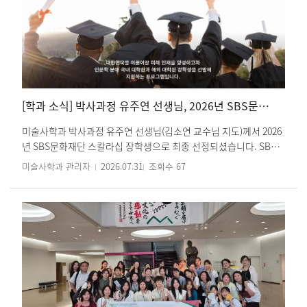
[학과 소식] 박사과정 유주연 선생님, 2026년 SBS문화재단 스칼라십 최종 선정
미술사학과 박사과정 유주연 선생님(김소연 교수님 지도)께서 2026
년 SBS문화재단 스칼라십 장학생으로 최종 선정되셨습니다. SBS문
화재단 스칼라십은 국내외 대학원에서 인문학을 연구하는 우수 인
미술사학과 관리자
2026.07.31
조회수
67
재를 선발·지원하는 장학 프로그램입니다. 올해는 국내외 석·박사
과정 지원자 총 230명이 지원하였으며, 이 가운데 최종 4명이 장학생
으로 선발되었습니다. 선발된 국내 대학원 박사과정 장학생에게는
최대 4년 6개월간 등록금 전액과 연 1,200만 원의 연구보조비가 지
원됩니다. SBS문화재단은 AI(인공지능) 시대를 맞아 인간만이 지닐
수 있는 창의성과 비판적 사고, 윤리적 판단력을 함양하는 인문학의
중요성에 주목하여, 올해부터 장학생 선발 대상을 인문학 전공자로
특화해 운영하고 있습니다. 학우 여러분의 많은 관심과 축하 부탁드
립니다. SBS문화재단 스칼라십 : SBS문화재단