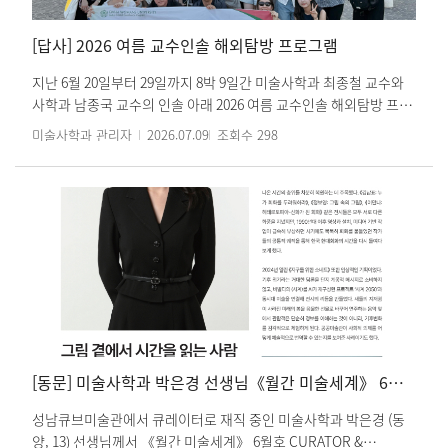
다. * 본 강의는 영어로 진행됩니다. 이화여자대학교 미술사학과
Ewha Global Excellence Program: 텍스트와 이미지의 융합 연구
[답사] 2026 여름 교수인솔 해외탐방 프로그램
단
지난 6월 20일부터 29일까지 8박 9일간 미술사학과 최종철 교수와
사학과 남종국 교수의 인솔 아래 2026 여름 교수인솔 해외탐방 프로
그램이 진행되었습니다. 이번 해외 탐방은 미술사학과 대학원생 10
미술사학과 관리자
2026.07.09
조회수
298
명이 참여했으며, 이탈리아 로마, 피렌체, 시에나, 베네치아, 파도바
를 방문하여 주요 미술관과 성당, 역사 유적지를 탐방하는 일정으로
이루어졌습니다. 미술사학과 답사팀은 바티칸 박물관, 우피치 미술
관, 산마르코 수도원, 보르게세 미술관, 피렌체 아카데미아 미술관
등 이탈리아의 대표적인 미술관과 문화유산을 방문하여 르네상스와
바로크 시대의 걸작을 직접 감상하고, 서양미술사의 주요 작품과 공
간을 현장에서 체험하는 뜻 깊은 시간을 가졌습니다. 특히 이번 답사
에서는 현재 성황리에 개최 중인 제61회 베니스 비엔날레를 방문하
여 세계 각국의 국가관과 본전시를 관람하고, 현대미술이 사회와 역
사, 공동체의 문제를 어떻게 다루고 있는지 살펴보았습니다. 참가자
들은 최빛나 예술감독과 최고은, 노혜리 작가가 참여한 한국관에 대
[동문] 미술사학과 박은경 선생님《월간 미술세계》 6월호 CURATOR & CURATION 코너에 <"그림 곁에서 시간을 읽는 사람"-성남큐브미술관 박은경 큐레이터> 로 소개
해 ‘해방 이후 한국 사회의 역사와 공동체, 연대의 가치를 설치 작업
으로 풀어내며 동시대 미술이 사회적 담론을 형성하고 확장하는 방
성남큐브미술관에서 큐레이터로 재직 중인 미술사학과 박은경 (동
식을 깊이 생각해 볼 수 있는 계기가 되었다’고 평가했습니다. 이번
양, 13) 선생님께서 《월간 미술세계》 6월호 CURATOR &