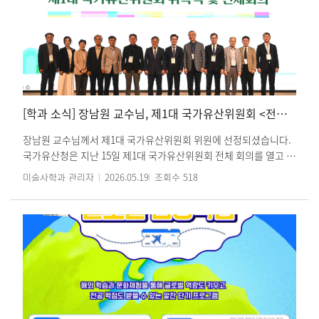
히 지금 현재는 가치가 모호하더라도 '미래에 다르게 해석될 여지가
있는 기록'을 남겨야 한다는 생각을 공유했습니다. 오늘날 미술관 종
사자, 큐레이터, 연구원에게 '포용적' 재현을 위한 돌봄과 책임의 자
세를 숙고하는 시간을 마련했습니다. 앞으로도 EGEP 사업에 많은
관심과 참여 바랍니다. 감사합니다.
[학과 소식] 장남원 교수님, 제1대 국가유산위원회 <전통기술, 지식분과>위원에 선정
장남원 교수님께서 제1대 국가유산위원회 위원에 선정되셨습니다.
국가유산청은 지난 15일 제1대 국가유산위원회 전체 회의를 열고 위
원 134명과 전문위원 239명을 위촉했습니다. 국가유산위원회는 비
미술사학과 관리자
2026.05.19
조회수
518
상근 자문기구로, 총 12개의 분과로 구성되었습니다. 국보, 보물 등
국가지정유산의 지정·해제, 현상변경, 역사문화환경 보호, 매장유
산 발굴 및 보호, 세계유산 등재 등 국가유산 관련 안건을 다룹니다.
※ 12개 분과위원회 구성 : 건축문화유산분과, 동산문화유산분과,
사적분과, 매장유산분과, 근현대문화유산분과, 민속문화유산분과,
세계유산분과, 궁능유산분과, 전통예능분과, 전통기술·지식분과,
동식물분과, 지질·명승·조경분과 참고: 연합뉴스
https://www.yna.co.kr/amp/view/AKR20260515177000005 사
진출처 : 국가유산청 학우 여러분들의 많은 관심과 축하 부탁드립니