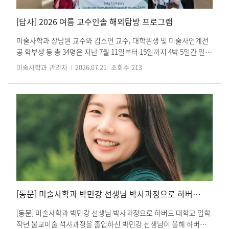
[답사] 2026 여름 교수인솔 해외탐방 프로그램
미술사학과 장남원 교수와 김소연 교수, 대학원생 및 미술사연계전
공 학부생 등 총 34명은 지난 7월 11일부터 15일까지 4박 5일간 일본
규슈 지역에서 교수인솔 해외학습 프로그램(Faculty-led Study
미술사학과 관리자
2026.07.21
조회수
213
Abroad Program)을 진행하였습니다. 규슈국립박물관 특별전
《규슈도래불(九州渡来佛)》을 중심으로 규슈도자문화관, 사가현
립미술관, 사가현립나고야성박물관, 나가사키현립미술관, 후쿠오
카미술관, 후쿠오카아시아미술관 등 나가사키·사가·아리타·후쿠
오카 일대의 주요 박물관과 미술관, 사찰 및 문화유산을 답사하며 동
아시아 미술문화의 형성과 교류 양상을 현장에서 살펴보았습니다.
규슈는 한반도와 지리적으로 인접하여 오랫동안 한국과 일본의 문
화교류가 활발하게 이루어진 지역이자, 일본이 중국과 유럽 등 외부
세계와 만나는 창구로 기능해 온 곳입니다. 학생들은 불교미술·도자
·회화 등 각자의 전공과 연계된 작품과 유적을 조사하고 관찰하며
한·중·일 미술이 서로 영향을 주고받은 과정을 입체적으로 학습하
[동문] 미술사학과 박민강 선생님 박사과정으로 하버드 대학교 입학
였습니다. 또한 다케오아시아대학교를 방문하여 현지 관계자들과
교류하고, 이데 세이노스케(井手誠之輔, 규슈대학교 명예교수·현
[동문] 미술사학과 박민강 선생님 박사과정으로 하버드 대학교 입학
다케오아시아대학교 부학장) 교수의 특강을 통해 일본에 소장된 고
작년 불교미술 석사과정을 졸업하신 박민강 선생님이 올해 하버드