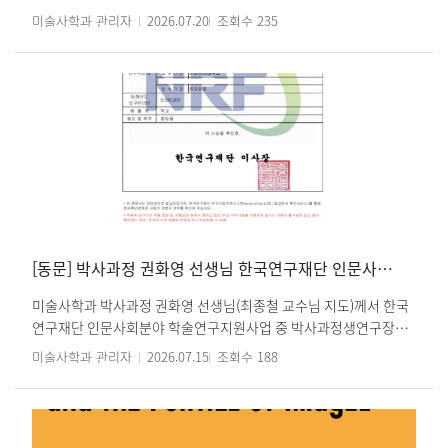
려시대 회화에 대한 전문적인 이해를 넓혔습니다. 교실에서 익힌 지
대학교 미술사학과 박사과정에 입학하셨습니다. 학우 여러분의 많
미술사학과 관리자
2026.07.20
조회수
235
식을 연구 현장에서 확인하고, 동아시아 미술의 이동과 교섭을 새로
은 관심과 축하 부탁드립니다.
운 시각으로 바라볼 수 있었던 뜻깊은 여정이었습니다. 프로그램을
https://haa.fas.harvard.edu/people/minkang-park
위해 귀중한 강연과 전시 안내를 준비해 주신 모든 현지 연구자와 기
관 관계자 여러분께 깊이 감사드립니다.
[동문] 박사과정 권화영 선생님 한국연구재단 인문사회분야 학술연구지원사업 최종 선정
미술사학과 박사과정 권화영 선생님(최종철 교수님 지도)께서 한국
연구재단 인문사회분야 학술연구지원사업 중 박사과정생연구장려
금에 최종 선정되셨습니다. 박사과정생연구장려금은 인문사회분야
미술사학과 관리자
2026.07.15
조회수
188
박사과정생의 학술 및 연구 활동을 장려하기 위한 사업으로, 2년간
연구과제를 수행하게 됩니다. 권화영 선생님의 연구 「한국 현대미
술에 나타난 ‘사물’ 개념의 변용과 재맥락화」는 인문사회분야의 최
종 선정 과제 150여 건 중 유일하게 ‘미술’을 주제로 한 연구라는 점